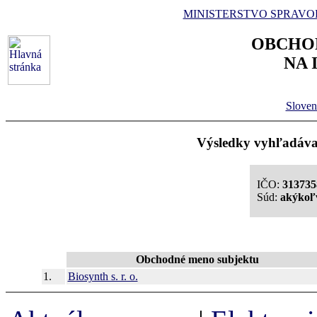
MINISTERSTVO SPRAVO
OBCHO
NA 
Sloven
Výsledky vyhľadávan
IČO:
313735
Súd:
akýkoľ
Obchodné meno subjektu
1.
Biosynth s. r. o.