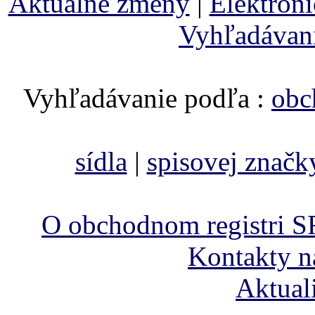
Aktuálne zmeny
|
Elektron
Vyhľadávan
Vyhľadávanie podľa :
obc
sídla
|
spisovej značk
O obchodnom registri S
Kontakty n
Aktual