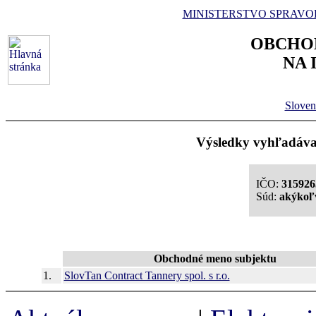
MINISTERSTVO SPRAVO
OBCHO
NA 
Sloven
Výsledky vyhľadávan
IČO:
315926
Súd:
akýkoľ
Obchodné meno subjektu
1.
SlovTan Contract Tannery spol. s r.o.