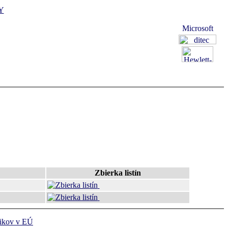
Y
Zbierka listín
ikov v EÚ