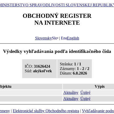
MINISTERSTVO SPRAVODLIVOSTI SLOVENSKEJ REPUBLIK
OBCHODNÝ REGISTER
NA INTERNETE
Slovensky
|
English
Výsledky vyhľadávania podľa identifikačného čísla
Stránka:
1 / 1
IČO:
31626424
Záznamy:
1 - 2 / 2
Súd:
akýkoľvek
Dátum:
6.8.2026
bjektu
Výpis
Aktuálny
Úplný
Aktuálny
Úplný
 zmeny
|
Elektronické služby Obchodného registra
|
Vyhľadávanie podn