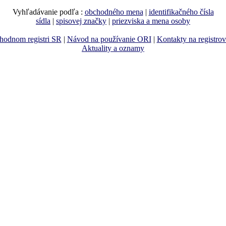
Vyhľadávanie podľa :
obchodného mena
|
identifikačného čísla
sídla
|
spisovej značky
|
priezviska a mena osoby
hodnom registri SR
|
Návod na používanie ORI
|
Kontakty na registro
Aktuality a oznamy