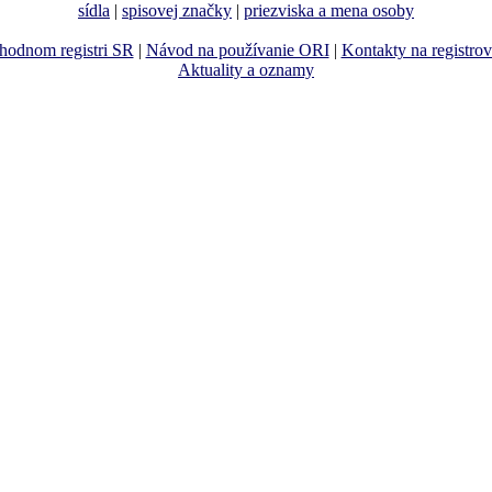
sídla
|
spisovej značky
|
priezviska a mena osoby
hodnom registri SR
|
Návod na používanie ORI
|
Kontakty na registro
Aktuality a oznamy