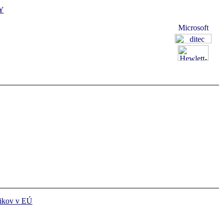
Y
ikov v EÚ