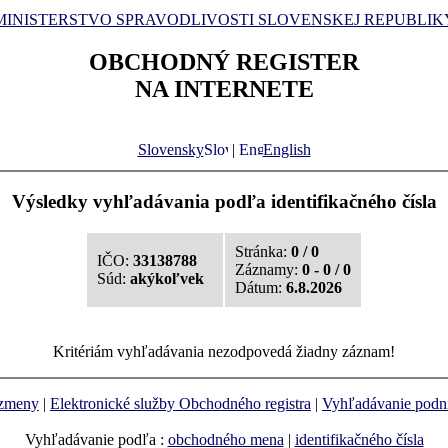
MINISTERSTVO SPRAVODLIVOSTI SLOVENSKEJ REPUBLIK
OBCHODNÝ REGISTER
NA INTERNETE
Slovensky
|
English
Výsledky vyhľadávania podľa identifikačného čísla
Stránka:
0 / 0
IČO:
33138788
Záznamy:
0 - 0 / 0
Súd:
akýkoľvek
Dátum:
6.8.2026
Kritériám vyhľadávania nezodpovedá žiadny záznam!
 zmeny
|
Elektronické služby Obchodného registra
|
Vyhľadávanie podn
Vyhľadávanie podľa :
obchodného mena
|
identifikačného čísla