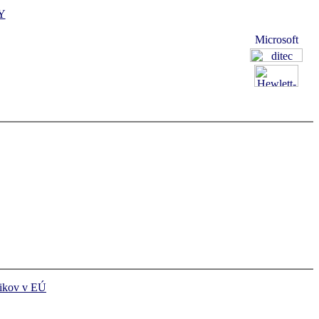
Y
ikov v EÚ