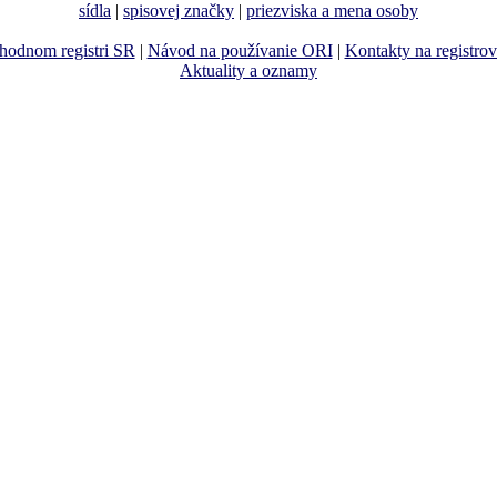
sídla
|
spisovej značky
|
priezviska a mena osoby
hodnom registri SR
|
Návod na používanie ORI
|
Kontakty na registro
Aktuality a oznamy