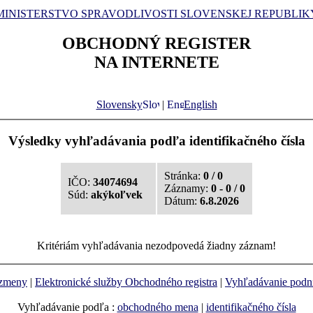
MINISTERSTVO SPRAVODLIVOSTI SLOVENSKEJ REPUBLIK
OBCHODNÝ REGISTER
NA INTERNETE
Slovensky
|
English
Výsledky vyhľadávania podľa identifikačného čísla
Stránka:
0 / 0
IČO:
34074694
Záznamy:
0 - 0 / 0
Súd:
akýkoľvek
Dátum:
6.8.2026
Kritériám vyhľadávania nezodpovedá žiadny záznam!
 zmeny
|
Elektronické služby Obchodného registra
|
Vyhľadávanie podn
Vyhľadávanie podľa :
obchodného mena
|
identifikačného čísla