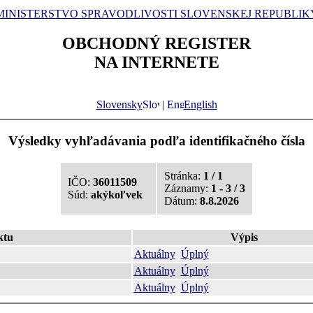
MINISTERSTVO SPRAVODLIVOSTI SLOVENSKEJ REPUBLIK
OBCHODNÝ REGISTER
NA INTERNETE
Slovensky
|
English
Výsledky vyhľadávania podľa identifikačného čísla
Stránka:
1 / 1
IČO:
36011509
Záznamy:
1 - 3 / 3
Súd:
akýkoľvek
Dátum:
8.8.2026
ktu
Výpis
Aktuálny
Úplný
Aktuálny
Úplný
Aktuálny
Úplný