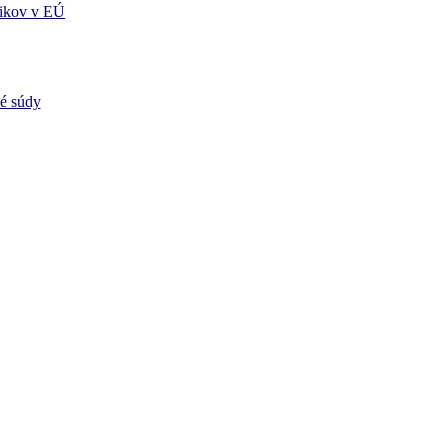
ikov v EÚ
vé súdy