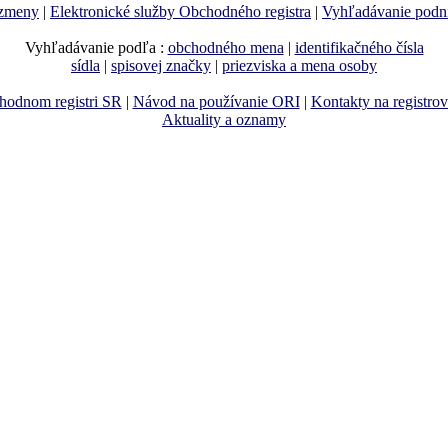
 zmeny
|
Elektronické služby Obchodného registra
|
Vyhľadávanie podn
Vyhľadávanie podľa :
obchodného mena
|
identifikačného čísla
sídla
|
spisovej značky
|
priezviska a mena osoby
hodnom registri SR
|
Návod na používanie ORI
|
Kontakty na registro
Aktuality a oznamy