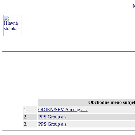
Obchodné meno subje
1.
ODIEN/SEVIS reeng a.s.
2.
PPS Group a.s.
3.
PPS Group a.s.