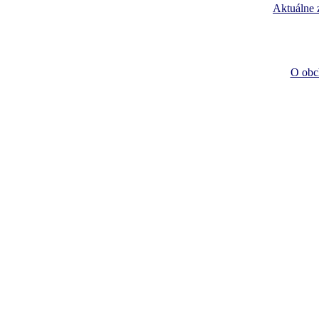
Aktuálne
O obc