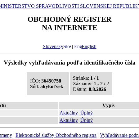
MINISTERSTVO SPRAVODLIVOSTI SLOVENSKEJ REPUBLIK
OBCHODNÝ REGISTER
NA INTERNETE
Slovensky
|
English
Výsledky vyhľadávania podľa identifikačného čísla
Stránka:
1 / 1
IČO:
36450758
Záznamy:
1 - 2 / 2
Súd:
akýkoľvek
Dátum:
8.8.2026
ktu
Výpis
Aktuálny
Úplný
Aktuálny
Úplný
 zmeny
|
Elektronické služby Obchodného registra
|
Vyhľadávanie podn