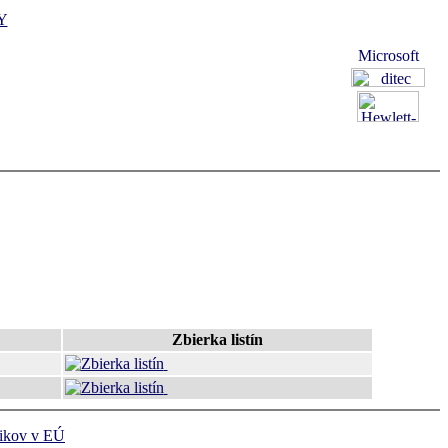
Y
Zbierka listín
ikov v EÚ