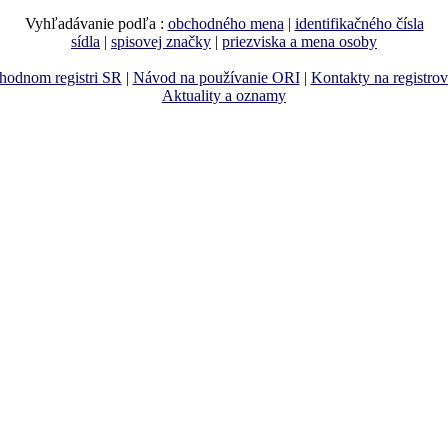
Vyhľadávanie podľa :
obchodného mena
|
identifikačného čísla
sídla
|
spisovej značky
|
priezviska a mena osoby
hodnom registri SR
|
Návod na používanie ORI
|
Kontakty na registro
Aktuality a oznamy