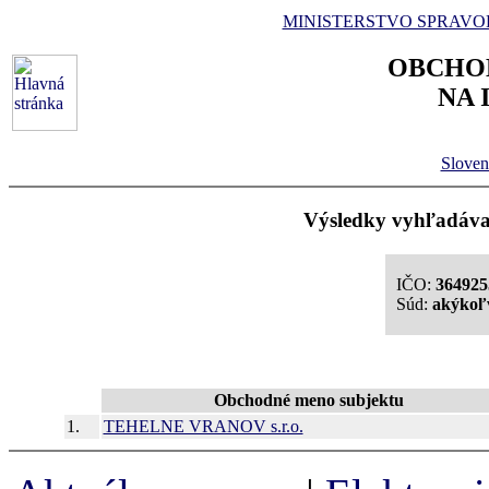
MINISTERSTVO SPRAVO
OBCHO
NA 
Sloven
Výsledky vyhľadávan
IČO:
364925
Súd:
akýkoľ
Obchodné meno subjektu
1.
TEHELNE VRANOV s.r.o.