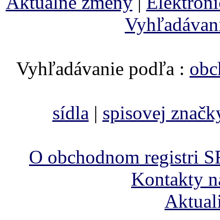
Aktuálne zmeny
|
Elektron
Vyhľadávan
Vyhľadávanie podľa :
obc
sídla
|
spisovej značk
O obchodnom registri S
Kontakty n
Aktual