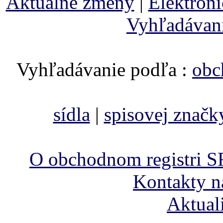
Aktuálne zmeny
|
Elektron
Vyhľadávan
Vyhľadávanie podľa :
obc
sídla
|
spisovej značk
O obchodnom registri S
Kontakty n
Aktual