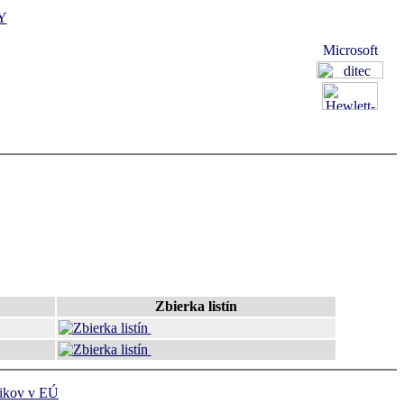
Y
Zbierka listín
ikov v EÚ