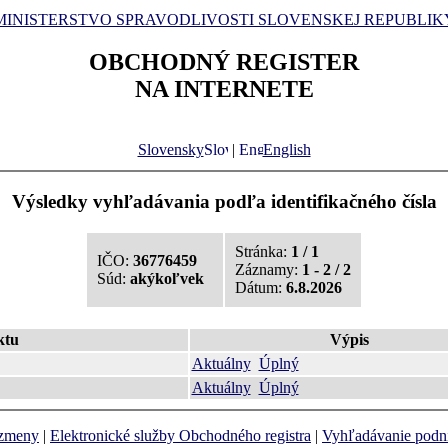
MINISTERSTVO SPRAVODLIVOSTI SLOVENSKEJ REPUBLIK
OBCHODNÝ REGISTER
NA INTERNETE
Slovensky
|
English
Výsledky vyhľadávania podľa identifikačného čísla
Stránka:
1 / 1
IČO:
36776459
Záznamy:
1 - 2 / 2
Súd:
akýkoľvek
Dátum:
6.8.2026
ktu
Výpis
Aktuálny
Úplný
Aktuálny
Úplný
 zmeny
|
Elektronické služby Obchodného registra
|
Vyhľadávanie podn