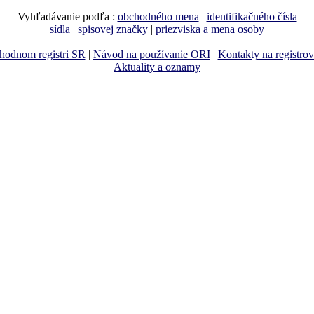
Vyhľadávanie podľa :
obchodného mena
|
identifikačného čísla
sídla
|
spisovej značky
|
priezviska a mena osoby
hodnom registri SR
|
Návod na používanie ORI
|
Kontakty na registro
Aktuality a oznamy