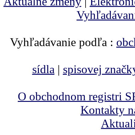
Aktuálne zmeny
|
Elektron
Vyhľadávan
Vyhľadávanie podľa :
obc
sídla
|
spisovej značk
O obchodnom registri S
Kontakty n
Aktual