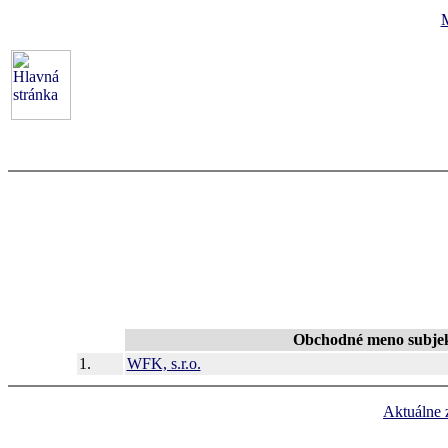
Obchodné meno subje
1.
WFK, s.r.o.
Aktuálne