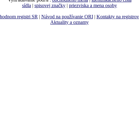
sídla
|
spisovej značky
|
priezviska a mena osoby
hodnom registri SR
|
Návod na používanie ORI
|
Kontakty na registro
Aktuality a oznamy