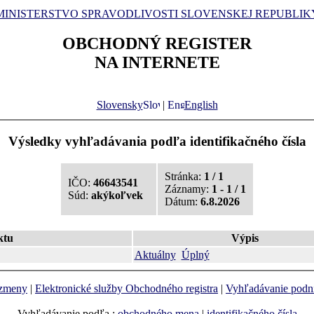
MINISTERSTVO SPRAVODLIVOSTI SLOVENSKEJ REPUBLIK
OBCHODNÝ REGISTER
NA INTERNETE
Slovensky
|
English
Výsledky vyhľadávania podľa identifikačného čísla
Stránka:
1 / 1
IČO:
46643541
Záznamy:
1 - 1 / 1
Súd:
akýkoľvek
Dátum:
6.8.2026
ktu
Výpis
Aktuálny
Úplný
 zmeny
|
Elektronické služby Obchodného registra
|
Vyhľadávanie podn
Vyhľadávanie podľa :
obchodného mena
|
identifikačného čísla