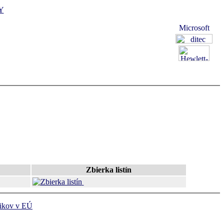
Y
Zbierka listín
ikov v EÚ