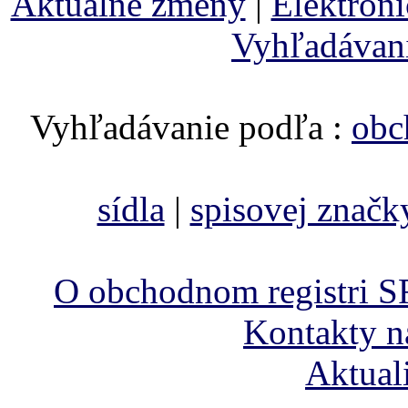
Aktuálne zmeny
|
Elektron
Vyhľadávan
Vyhľadávanie podľa :
obc
sídla
|
spisovej značk
O obchodnom registri S
Kontakty n
Aktual