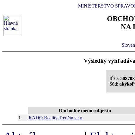
MINISTERSTVO SPRAVO
OBCHO
NA 
Sloven
Výsledky vyhľadávan
IČO:
508708
Súd:
akýkoľ
Obchodné meno subjektu
1.
RADO Reality Trenčín s.r.o.