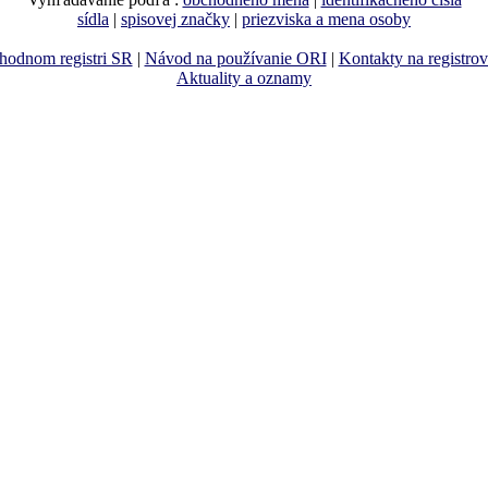
sídla
|
spisovej značky
|
priezviska a mena osoby
hodnom registri SR
|
Návod na používanie ORI
|
Kontakty na registro
Aktuality a oznamy