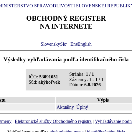
MINISTERSTVO SPRAVODLIVOSTI SLOVENSKEJ REPUBLIK
OBCHODNÝ REGISTER
NA INTERNETE
Slovensky
|
English
Výsledky vyhľadávania podľa identifikačného čísla
Stránka:
1 / 1
IČO:
53091051
Záznamy:
1 - 1 / 1
Súd:
akýkoľvek
Dátum:
6.8.2026
ktu
Výpis
Aktuálny
Úplný
 zmeny
|
Elektronické služby Obchodného registra
|
Vyhľadávanie podn
Vyhľadávanie podľa :
obchodného mena
|
identifikačného čísla