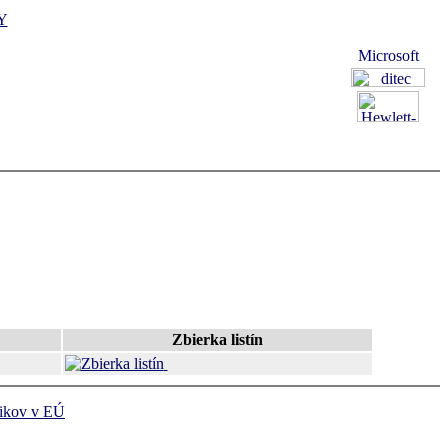
Y
Zbierka listín
ikov v EÚ