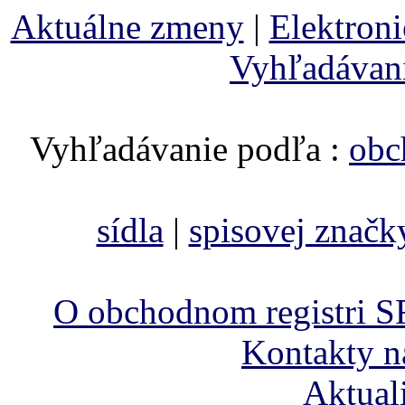
Aktuálne zmeny
|
Elektron
Vyhľadávan
Vyhľadávanie podľa :
obc
sídla
|
spisovej značk
O obchodnom registri S
Kontakty n
Aktual