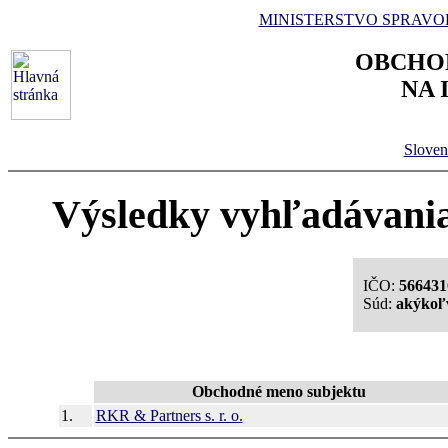
MINISTERSTVO SPRAVO
OBCHO
NA 
Sloven
Výsledky vyhľadávania 
IČO:
566431
Súd:
akýkoľ
Obchodné meno subjektu
1.
RKR & Partners s. r. o.