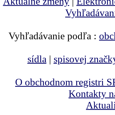
Aktuálne zmeny
|
Elektron
Vyhľadávan
Vyhľadávanie podľa :
obc
sídla
|
spisovej značk
O obchodnom registri S
Kontakty n
Aktual