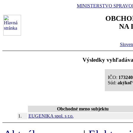
MINISTERSTVO SPRAVO
OBCHO
NA 
Sloven
Výsledky vyhľadávan
IČO:
173240
Súd:
akýkoľ
Obchodné meno subjektu
1.
EUGENIKA spol. s r.o.