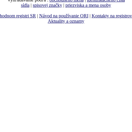
sídla
|
spisovej značky
|
priezviska a mena osoby
hodnom registri SR
|
Návod na používanie ORI
|
Kontakty na registro
Aktuality a oznamy