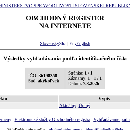
MINISTERSTVO SPRAVODLIVOSTI SLOVENSKEJ REPUBLIK
OBCHODNÝ REGISTER
NA INTERNETE
Slovensky
|
English
Výsledky vyhľadávania podľa identifikačného čísla
Stránka:
1 / 1
IČO:
36198358
Záznamy:
1 - 1 / 1
Súd:
akýkoľvek
Dátum:
7.8.2026
ektu
Výpis
Aktuálny
Úplný
 zmeny
|
Elektronické služby Obchodného registra
|
Vyhľadávanie podn
Vyhľadávanie podľa :
obchodného mena
|
identifikačného čísla