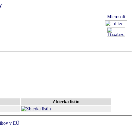
Y
Zbierka listín
ikov v EÚ