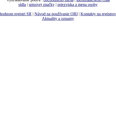
sídla
|
spisovej značky
|
priezviska a mena osoby
hodnom registri SR
|
Návod na používanie ORI
|
Kontakty na registro
Aktuality a oznamy