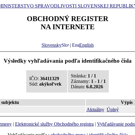
MINISTERSTVO SPRAVODLIVOSTI SLOVENSKEJ REPUBLIK
OBCHODNÝ REGISTER
NA INTERNETE
Slovensky
|
English
Výsledky vyhľadávania podľa identifikačného čísla
Stránka:
1 / 1
IČO:
36411329
Záznamy:
1 - 1 / 1
Súd:
akýkoľvek
Dátum:
6.8.2026
subjektu
Výpis
Aktuálny
Úplný
 zmeny
|
Elektronické služby Obchodného registra
|
Vyhľadávanie podn
Vyhľadávanie podľa :
obchodného mena
|
identifikačného čísla