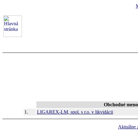
Obchodné meno 
1.
LIGAREX-LM, spol. s r.o. v likvidácii
Aktuálne