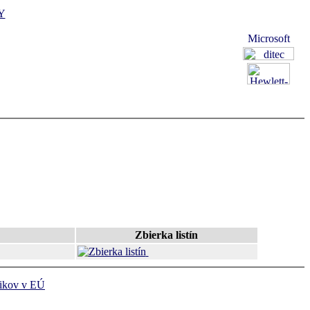
Y
Zbierka listín
ikov v EÚ