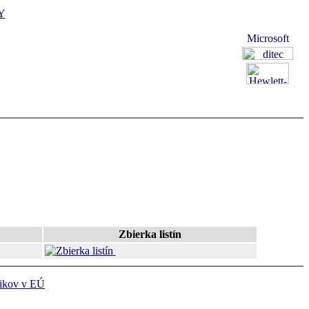
Y
Zbierka listín
ikov v EÚ