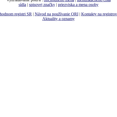
sídla
|
spisovej značky
|
priezviska a mena osoby
hodnom registri SR
|
Návod na používanie ORI
|
Kontakty na registro
Aktuality a oznamy