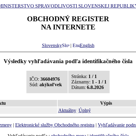
MINISTERSTVO SPRAVODLIVOSTI SLOVENSKEJ REPUBLIK
OBCHODNÝ REGISTER
NA INTERNETE
Slovensky
|
English
Výsledky vyhľadávania podľa identifikačného čísla
Stránka:
1 / 1
IČO:
36604976
Záznamy:
1 - 1 / 1
Súd:
akýkoľvek
Dátum:
6.8.2026
ktu
Výpis
Aktuálny
Úplný
 zmeny
|
Elektronické služby Obchodného registra
|
Vyhľadávanie podn
Vyhľadávanie podľa :
obchodného mena
|
identifikačného čísla