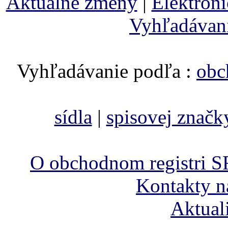
Aktuálne zmeny
|
Elektron
Vyhľadávan
Vyhľadávanie podľa :
obc
sídla
|
spisovej značk
O obchodnom registri S
Kontakty n
Aktual