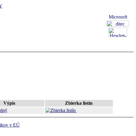
Y
Výpis
Zbierka listín
lný
ikov v EÚ