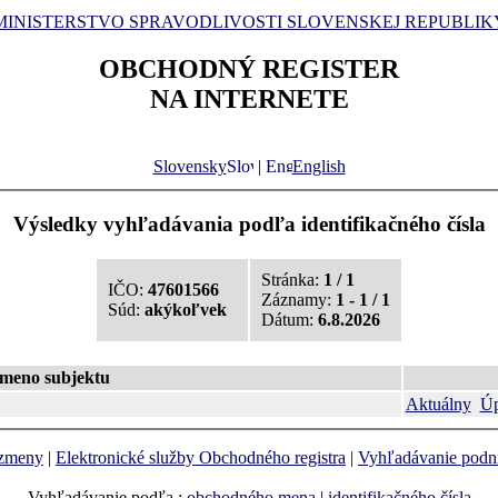
MINISTERSTVO SPRAVODLIVOSTI SLOVENSKEJ REPUBLIK
OBCHODNÝ REGISTER
NA INTERNETE
Slovensky
|
English
Výsledky vyhľadávania podľa identifikačného čísla
Stránka:
1 / 1
IČO:
47601566
Záznamy:
1 - 1 / 1
Súd:
akýkoľvek
Dátum:
6.8.2026
meno subjektu
Aktuálny
Úp
 zmeny
|
Elektronické služby Obchodného registra
|
Vyhľadávanie podn
Vyhľadávanie podľa :
obchodného mena
|
identifikačného čísla