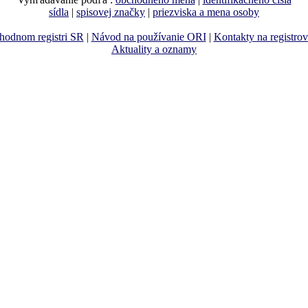
sídla
|
spisovej značky
|
priezviska a mena osoby
hodnom registri SR
|
Návod na používanie ORI
|
Kontakty na registro
Aktuality a oznamy