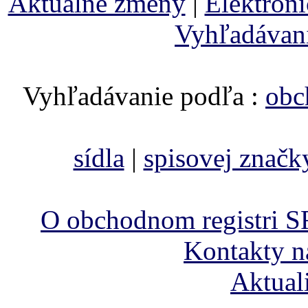
Aktuálne zmeny
|
Elektron
Vyhľadávan
Vyhľadávanie podľa :
obc
sídla
|
spisovej značk
O obchodnom registri S
Kontakty n
Aktual