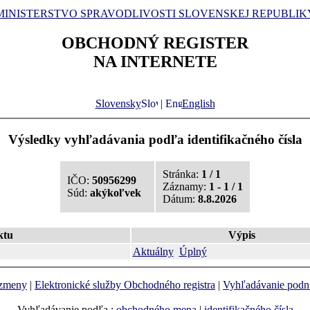
MINISTERSTVO SPRAVODLIVOSTI SLOVENSKEJ REPUBLIK
OBCHODNÝ REGISTER
NA INTERNETE
Slovensky
|
English
Výsledky vyhľadávania podľa identifikačného čísla
Stránka:
1 / 1
IČO:
50956299
Záznamy:
1 - 1 / 1
Súd:
akýkoľvek
Dátum:
8.8.2026
ktu
Výpis
Aktuálny
Úplný
 zmeny
|
Elektronické služby Obchodného registra
|
Vyhľadávanie podn
Vyhľadávanie podľa :
obchodného mena
|
identifikačného čísla