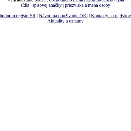
sídla
|
spisovej značky
|
priezviska a mena osoby
hodnom registri SR
|
Návod na používanie ORI
|
Kontakty na registro
Aktuality a oznamy