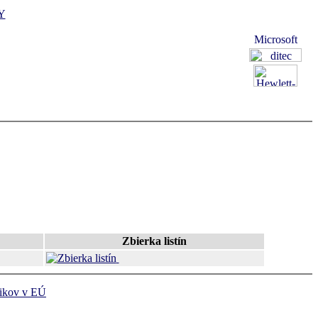
Y
Zbierka listín
ikov v EÚ