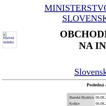
MINISTERSTV
SLOVENSK
OBCHOD
NA I
Slovens
Posledná 
Banská Bystrica
06.08.
Košice
06.08.